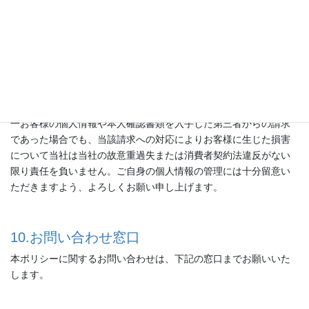
9.個人情報の開示等の請求
9.個人情報の開示等の請求
お客様の情報の開示、情報の訂正、利用停止、削除をご希望の場
合は、お問い合わせフォームよりご連絡ください。
なお、なりすまし等による不正な請求を防止するため、当社で
は、請求時に本人確認書類（運転免許証やマイナンバーカードな
ど）の提出を求める等、合理的な方法で本人確認を行います。万
一お客様の個人情報や本人確認書類を入手した第三者からの請求
であった場合でも、当該請求への対応によりお客様に生じた損害
について当社は当社の故意重過失または消費者契約法違反がない
限り責任を負いません。ご自身の個人情報の管理には十分留意い
ただきますよう、よろしくお願い申し上げます。
10.お問い合わせ窓口
本ポリシーに関するお問い合わせは、下記の窓口までお願いいた
します。